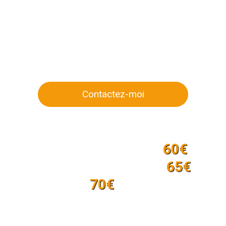
Un samedi sur deux
de 8h à 16h
Contactez-moi
Tarifs
60€
Séance individuelle ou l’heure :
65€
Séance en couple ou en famille :
70€
tervention en groupe :
/heure + frais de déplacem
s prises en charge par la Sécurité sociale, mais certaine