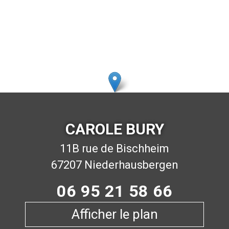
vez vous renseigner auprès de l'organisme dont vous 
d'empêchement, merci de me prévenir au moins 48h à l
CAROLE BURY
11B rue de Bischheim
67207 Niederhausbergen
06 95 21 58 66
Afficher le plan